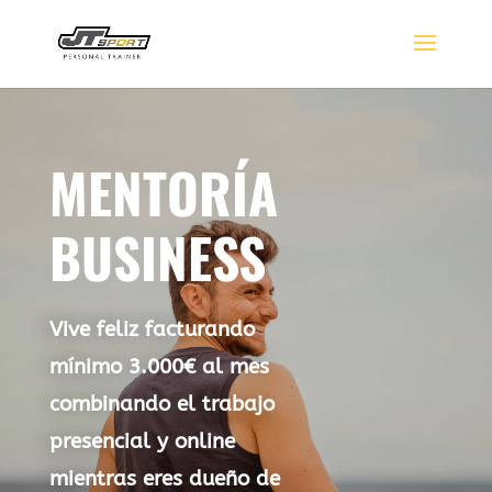
MENTORÍA
BUSINESS
Vive feliz facturando
mínimo 3.000€ al mes
combinando el trabajo
presencial y online
mientras eres dueño de