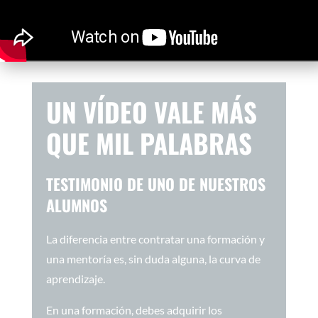
UN VÍDEO VALE MÁS
QUE MIL PALABRAS
TESTIMONIO DE UNO DE NUESTROS
ALUMNOS
La diferencia entre contratar una formación y
una mentoría es, sin duda alguna, la curva de
aprendizaje.
En una formación, debes adquirir los