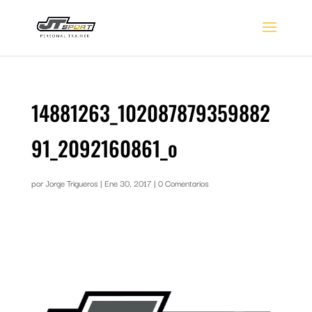
14881263_102087879359882
91_2092160861_o
por
Jorge Trigueros
|
Ene 30, 2017
|
0 Comentarios