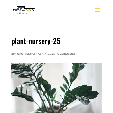
plant-nursery-25
por
Jorge Trigueros
|
Abr 17, 2020
|
0 Comentarios